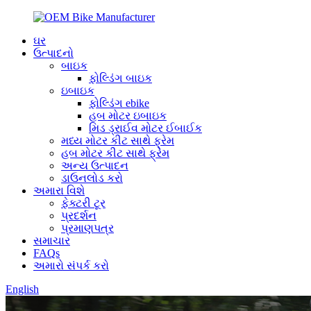
ઘર
ઉત્પાદનો
બાઇક
ફોલ્ડિંગ બાઇક
ઇબાઇક
ફોલ્ડિંગ ebike
હબ મોટર ઇબાઇક
મિડ ડ્રાઈવ મોટર ઈબાઈક
મધ્ય મોટર કીટ સાથે ફ્રેમ
હબ મોટર કીટ સાથે ફ્રેમ
અન્ય ઉત્પાદન
ડાઉનલોડ કરો
અમારા વિશે
ફેક્ટરી ટૂર
પ્રદર્શન
પ્રમાણપત્ર
સમાચાર
FAQs
અમારો સંપર્ક કરો
English