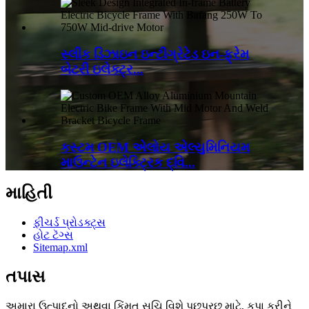
સ્લીક ડિઝાઇન ઇન્ટીગ્રેટેડ ઇન-ફ્રેમ
બેટરી ઇલેક્ટ્ર...
કસ્ટમ OEM એલોય એલ્યુમિનિયમ
માઉન્ટેન ઇલેક્ટ્રિક દ્વિ...
માહિતી
ફીચર્ડ પ્રોડક્ટ્સ
હોટ ટૅગ્સ
Sitemap.xml
તપાસ
અમારા ઉત્પાદનો અથવા કિંમત સૂચિ વિશે પૂછપરછ માટે, કૃપા કરીને