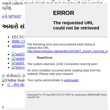
તમારો ઇમેઇલ અમને મોકલો અને અમે 24 કલાકની અંદર સંપર્કમાં
રહીશું.
હવે પૂછપરછ
અમારો સંપર્ક કરો
EECYCLE TIANJIN TECHNOLOGY CO., LTD.
0086-13102120914
admin@eecycle.com
© કોપીરાઈટ 20102022 : સર્વાધિકાર સુરક્ષિત.
ઈ - મેલ મોકલો
એબી ઝેંગ
આઇઓએસ
x