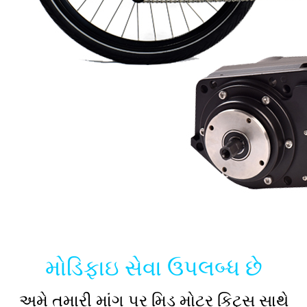
મોડિફાઇ સેવા ઉપલબ્ધ છે
અમે તમારી માંગ પર મિડ મોટર કિટ્સ સાથે