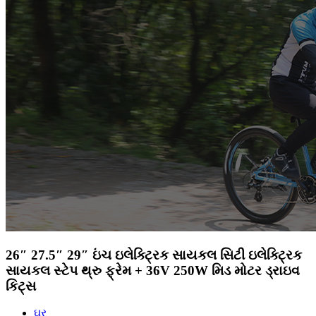
26″ 27.5″ 29″ ઇંચ ઇલેક્ટ્રિક સાયકલ સિટી ઇલેક્ટ્રિક
સાયકલ સ્ટેપ થ્રુ ફ્રેમ + 36V 250W મિડ મોટર ડ્રાઇવ
કિટ્સ
ઘર