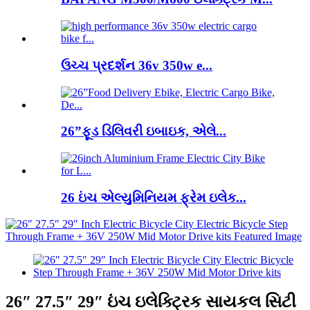
ઉચ્ચ પ્રદર્શન 36v 350w e...
26”ફૂડ ડિલિવરી ઇબાઇક, એલે...
26 ઇંચ એલ્યુમિનિયમ ફ્રેમ ઇલેક...
26″ 27.5″ 29″ ઇંચ ઇલેક્ટ્રિક સાયકલ સિટી