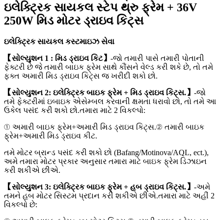
ઇલેક્ટ્રિક સાયકલ સ્ટેપ થ્રુ ફ્રેમ + 36V
250W મિડ મોટર ડ્રાઇવ કિટ્સ
ઇલેક્ટ્રિક સાયકલ કસ્ટમાઇઝ સેવા
【સોલ્યુશન 1 : મિડ ડ્રાઇવ કિટ】
-જો તમારી પાસે તમારી પોતાની
ફેક્ટરી છે જે તમારી બાઇક ફ્રેમ સાથે કૌંસને વેલ્ડ કરી શકે છે, તો તમે
ફક્ત અમારી મિડ ડ્રાઇવ કિટ્સ જ ખરીદી શકો છો.
【સોલ્યુશન 2: ઇલેક્ટ્રિક બાઇક ફ્રેમ + મિડ ડ્રાઇવ કિટ્સ.】
-જો
તમે ફેક્ટરીમાં ઇબાઇક એસેમ્બલ કરવાની ક્ષમતા ધરાવો છો, તો તમે આ
ઉકેલ પસંદ કરી શકો છો.તમારા માટે 2 વિકલ્પો:
① અમારી બાઇક ફ્રેમ+અમારી મિડ ડ્રાઇવ કિટ્સ.② તમારી બાઇક
ફ્રેમ+અમારી મિડ ડ્રાઇવ કીટ.
તમે મોટર બ્રાન્ડ પસંદ કરી શકો છો (Bafang/Motinova/AQL, ect.),
અમે તમારા મોટર પ્રકાર અનુસાર તમારા માટે બાઇક ફ્રેમ ડિઝાઇન
કરી શકીએ છીએ.
【સોલ્યુશન 3: ઇલેક્ટ્રિક બાઇક ફ્રેમ + હબ ડ્રાઇવ કિટ્સ.】
-અમે
તમને હબ મોટર સિસ્ટમ પ્રદાન કરી શકીએ છીએ.તમારા માટે અહીં 2
વિકલ્પો છે: