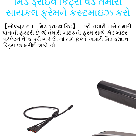
મિડ ડ્રાઇવ કિટ્સ વડે તમારી
સાયકલ ફ્રેમને કસ્ટમાઇઝ કરો
【સોલ્યુશન 1 : મિડ ડ્રાઇવ કિટ】
— જો તમારી પાસે તમારી
પોતાની ફેક્ટરી છે જે તમારી બાઇકની ફ્રેમ સાથે મિડ મોટર
બ્રેકેટને વેલ્ડ કરી શકે છે, તો તમે ફક્ત અમારી મિડ ડ્રાઇવ
કિટ્સ જ ખરીદી શકો છો.