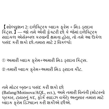
【સોલ્યુશન 2: ઇલેક્ટ્રિક બાઇક ફ્રેમ + મિડ ડ્રાઇવ
કિટ્સ.】
— જો તમે એવી ફેક્ટરી છો કે જેમાં ઇલેક્ટ્રિક
સાઇકલ એસેમ્બલ કરવાની ક્ષમતા હોય, તો તમે આ ઉકેલ
પસંદ કરી શકો છો.તમારા માટે 2 વિકલ્પો:
① અમારી બાઇક ફ્રેમ+અમારી મિડ ડ્રાઇવ કિટ્સ.
② તમારી બાઇક ફ્રેમ+અમારી મિડ ડ્રાઇવ કીટ.
તમે મોટર બ્રાન્ડ પસંદ કરી શકો છો
(Bafang/Motinova/AQL, ect.), અમે તમારી વિનંતી (મોટરનો
પ્રકાર, ટાયરનું કદ, ફોર્ક સાઇઝ વગેરે) અનુસાર તમારા માટે
બાઇક ફ્રેમ ડિઝાઇન કરી શકીએ છીએ.