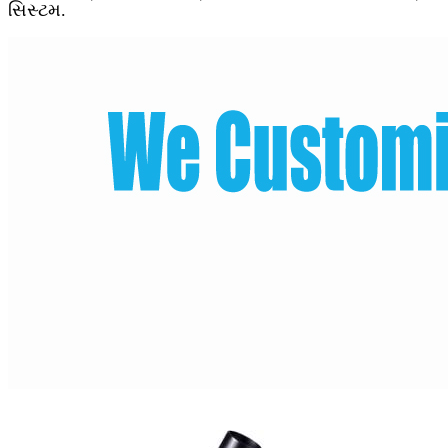
સિસ્ટમ.