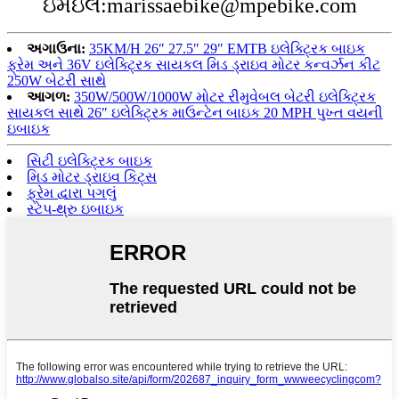
ઇમેઇલ:marissaebike@mpebike.com
અગાઉના:
35KM/H 26″ 27.5″ 29″ EMTB ઇલેક્ટ્રિક બાઇક
ફ્રેમ અને 36V ઇલેક્ટ્રિક સાયકલ મિડ ડ્રાઇવ મોટર કન્વર્ઝન કીટ
250W બેટરી સાથે
આગળ:
350W/500W/1000W મોટર રીમુવેબલ બેટરી ઇલેક્ટ્રિક
સાયકલ સાથે 26″ ઇલેક્ટ્રિક માઉન્ટેન બાઇક 20 MPH પુખ્ત વયની
ઇબાઇક
સિટી ઇલેક્ટ્રિક બાઇક
મિડ મોટર ડ્રાઇવ કિટ્સ
ફ્રેમ દ્વારા પગલું
સ્ટેપ-થ્રુ ઇબાઇક