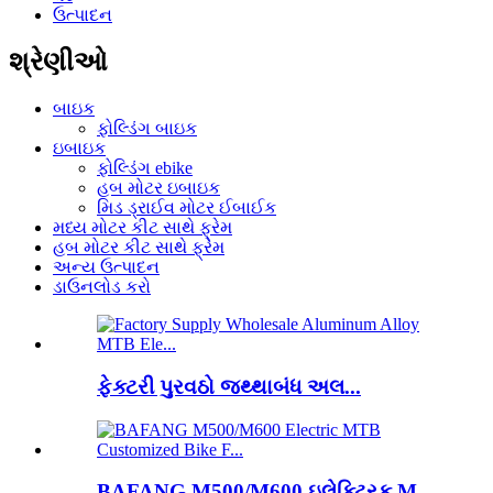
ઉત્પાદન
શ્રેણીઓ
બાઇક
ફોલ્ડિંગ બાઇક
ઇબાઇક
ફોલ્ડિંગ ebike
હબ મોટર ઇબાઇક
મિડ ડ્રાઈવ મોટર ઈબાઈક
મધ્ય મોટર કીટ સાથે ફ્રેમ
હબ મોટર કીટ સાથે ફ્રેમ
અન્ય ઉત્પાદન
ડાઉનલોડ કરો
ફેક્ટરી પુરવઠો જથ્થાબંધ અલ...
BAFANG M500/M600 ઇલેક્ટ્રિક M...