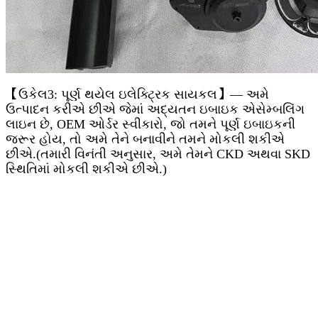
【ઉકેલ3: પૂર્ણ થયેલ ઇલેક્ટ્રિક સાયકલ】
— અમે
ઉત્પાદન કરીએ છીએ જેમાં અદ્યતન ઇબાઇક એસેમ્બલિંગ
લાઇન છે, OEM ઓર્ડર સ્વીકારો, જો તમને પૂર્ણ ઇબાઇકની
જરૂર હોય, તો અમે તેને બનાવીને તમને મોકલી શકીએ
છીએ.(તમારી વિનંતી અનુસાર, અમે તેમને CKD અથવા SKD
સ્થિતિમાં મોકલી શકીએ છીએ.)