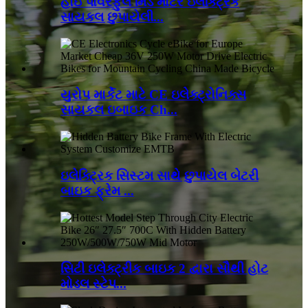
હાઇ પાવરફુલ મિડ મોટર ઇલેક્ટ્રિક
સાયકલ છુપાયેલી...
યુરોપ માર્કેટ માટે CE ઇલેક્ટ્રોનિક્સ
સાયકલ ઇબાઇક Ch...
ઇલેક્ટ્રિક સિસ્ટમ સાથે છુપાયેલ બેટરી
બાઇક ફ્રેમ ...
સિટી ઇલેક્ટ્રીક બાઇક 2 દ્વારા સૌથી હોટ
મોડલ સ્ટેપ...