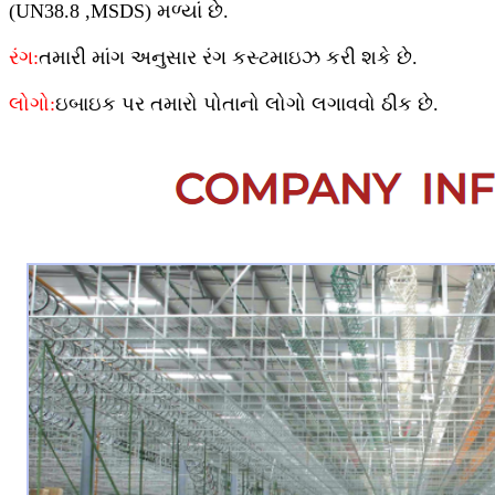
(UN38.8 ,MSDS) મળ્યાં છે.
રંગ:
તમારી માંગ અનુસાર રંગ કસ્ટમાઇઝ કરી શકે છે.
લોગો:
ઇબાઇક પર તમારો પોતાનો લોગો લગાવવો ઠીક છે.