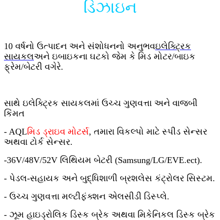
ડિઝાઇન
10 વર્ષનો ઉત્પાદન અને સંશોધનનો અનુભવ
ઇલેક્ટ્રિક
સાયકલ
અને ઇબાઇકના ઘટકો જેમ કે મિડ મોટર/બાઇક
ફ્રેમ/બેટરી વગેરે.
સાથે ઇલેક્ટ્રિક સાયકલમાં ઉચ્ચ ગુણવત્તા અને વાજબી
કિંમત
- AQL
મિડ ડ્રાઇવ મોટર્સ
, તમારા વિકલ્પો માટે સ્પીડ સેન્સર
અથવા ટોર્ક સેન્સર.
-36V/48V/52V લિથિયમ બેટરી (Samsung/LG/EVE.ect).
- પેડલ-સહાયક અને બુદ્ધિશાળી બ્રશલેસ કંટ્રોલર સિસ્ટમ.
- ઉચ્ચ ગુણવત્તા મલ્ટીફંક્શન એલસીડી ડિસ્પ્લે.
- ઝૂમ હાઇડ્રોલિક ડિસ્ક બ્રેક અથવા મિકેનિકલ ડિસ્ક બ્રેક