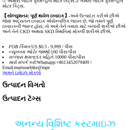
① અમારી બાઇક ફ્રેમ+હબ મોટર કિટ્સ.② તમારી બાઇક ફ્રેમ+હબ
મોટર કિટ્સ.
【સોલ્યુશન4: પૂર્ણ થયેલ ઇબાઇક】
-અમે ઉત્પાદન કરીએ છીએ
જેમાં અદ્યતન ઇબાઇક એસેમ્બલિંગ લાઇન છે, જો તમને પૂર્ણ
ઇબાઇકની જરૂર હોય, તો અમે તેને તમારા માટે બનાવી શકીએ છીએ
અને તેને CKD અથવા SKD સ્થિતિમાં મોકલી શકીએ છીએ.
FOB કિંમત:
US $0.5 - 9,999 / પીસ
ન્યૂનતમ ઓર્ડર જથ્થો:
100 પીસ/પીસ
સપ્લાય ક્ષમતા:
દર મહિને 10000 પીસ/પીસ
મારો સંપર્ક કરો:
Whatsapp:+8613452079409 /
Email:marissaebike@mpe
અમને ઇમેઇલ મોકલો
ઉત્પાદન વિગતો
ઉત્પાદન ટૅગ્સ
અનન્ય વિશિષ્ટ કસ્ટમાઇઝ