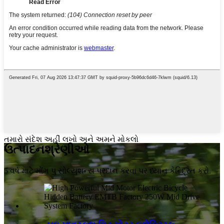
તમારો સંદેશ અહીં લખો અને અમને મોકલો
ઉત્પાદન
શ્રેણીઓ
5 વર્ષ માટે મોંગ પુ સોલ્યુશન્સ પ્રદાન કરવા પર ધ્યાન કેન્દ્રિત કરો.